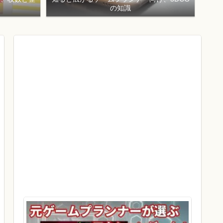
！
の知識