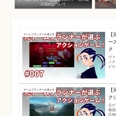
の流れについて
【
ゲームプランナーの考え方
ー
ク
ヴァ
ンナ
ビル
【
ゲームプランナーの考え方
ク
元ゲ
徹底
圧倒