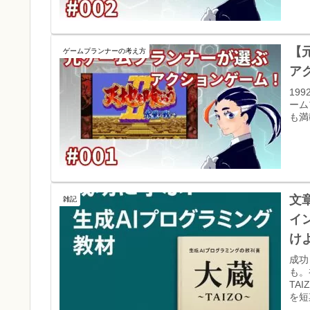
【
ゲームプランナーの考え方
ア
19
ーム
も満
文
雑記
イ
け
成功
も。
TA
を短