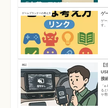
ゲ
ゲームプランナーの考え方
ゲー
す。
【注
雑記
US
接
「e‑
ると
ヤ専