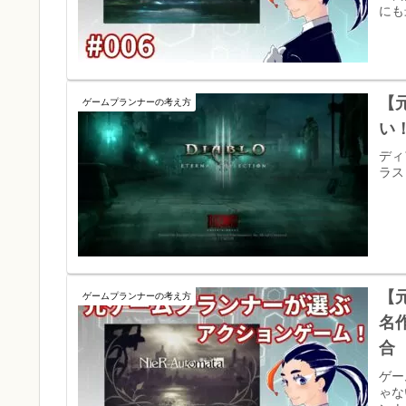
にも
【
ゲームプランナーの考え方
い
ディ
ラス
【元
ゲームプランナーの考え方
名
合
ゲー
ゃな