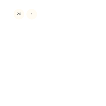
次
…
26
へ