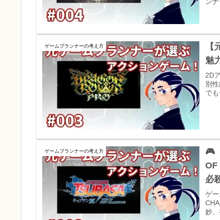
ンナ
【
ゲームプランナーの考え方
魅
2D
別性
でも

ゲームプランナーの考え方
OF
必
ゲー
CH
妙、