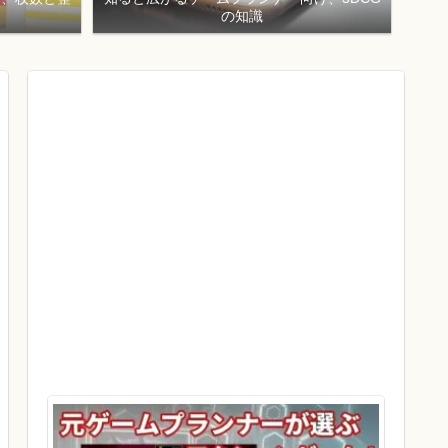
！
の知識