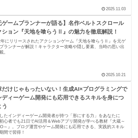
2025.11.03
元ゲームプランナーが語る】名作ベルトスクロール
クション『天地を喰らうⅡ』の魅力を徹底解説！
92年にリリースされたアクションゲーム『天地を喰らうⅡ』を元ゲ
プランナーが解説！キャラクター攻略や隠し要素、当時の思い出
載。
2025.10.21
章だけじゃもったいない！生成AI×プログラミングで
ンディーゲーム開発にも応用できるスキルを身につ
よう
したインディーゲーム開発者が持つ「形にする力」をあなたに
初心者でも21日でAI活用＆Webアプリ開発が学べる教材『大蔵～
IZO～』。ブログ運営やゲーム開発にも応用できる、実践的スキル
期間で習得！