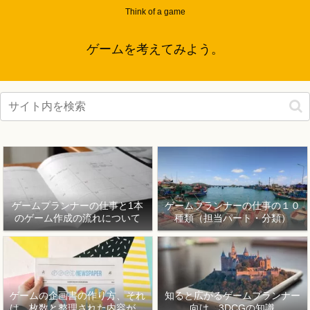
Think of a game
ゲームを考えてみよう。
ゲームプランナーの仕事と1本
ゲームプランナーの仕事の１０
のゲーム作成の流れについて
種類（担当パート・分類）
ゲームの企画書の作り方、それ
知ると広がるゲームプランナー
は、枚数と整理された内容が重
向け、3DCGの知識