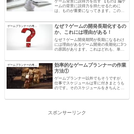
ゲーム背景に説得力を出す 【もの】編ゲ
ームの背景に説得力を持たせるために
は、ものが重要になってきます。このも
のとは、その想定した空間内に配置した
際に違和感がなくまた、別の空間にもす
ることができるような変化を与えらるも
なぜ？ゲームの開発長期化するの
ゲームプランナーの考え方
のを指します。考え方は、ものを絞って
か、これには理由がある！
それの見方を変えるということなのです
が、実際にこれはなかなか意識しないと
なぜ？ゲーム開発期間が長期になるわけ
考えないことです。
には理由があるゲーム開発の長期化に3つ
の原因があります。これはどれも、単体
では切り離せない問題のため、そのまま
上塗りするように盛られてきました。そ
の３つの問題について今回は記事にして
効率的なゲームプランナーの作業
ゲームプランナーの考え方
みました。当たり前のような３つの問題
方法①
ですが、この3つの問題をどうにかしてク
リアしていかないとどんどん長期化だけ
ゲームプランナー以外でもそうですが、
が進んでいくでしょう。
仕事でスケジュールは常に付きまとうも
のです。そのスケジュールをきちんとこ
なし、効率的に作業をやる方法について
今回は記事にします。基本的には単純な
ことではあるのですが、この二つが重要
かなと思っております。
スポンサーリンク