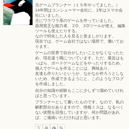
元ゲームプランナー（１５年やってました。）
14年間はコンシューマー会社に、1年はスマホ会
社にいました。
主にワラワラ系のゲームを作っていました。
器用貧乏な能力者、２D、３Dツールが使え、編集
ツールも使えたりする。
なので特化した人を見ると羨ましがります。
現在では、ゲーム会社ではない場所で、働いてお
ります。
ゲームの世界で自分がしたいことがなくなったた
め、現在違う職についています。ただ、最近はも
っぱら、ボードゲームなどをやったりするため、
個人でゲームを作ることには、興味あり。
友達も作りたいというが、なかなか作ろうとしな
いため、作成できるようにと、このようなブログ
を作成しました。
自分の知識や経験もここに少しずつ溜めていけれ
ばと思っています。
プランナーとして書いたものです。なので、私の
解釈部分がありますので、情報ミスは、なるべく
ない状態を目指していますが、何か問題があれ
ば、ご連絡いただければと思います。