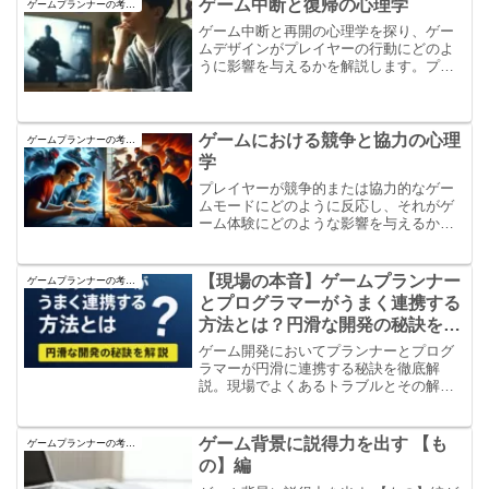
ゲーム中断と復帰の心理学
ゲームプランナーの考え方
ゲーム中断と再開の心理学を探り、ゲー
ムデザインがプレイヤーの行動にどのよ
うに影響を与えるかを解説します。プレ
イヤーの感情と行動を理解し、再開を促
す効果的なゲームデザインについて考察
します。
ゲームにおける競争と協力の心理
ゲームプランナーの考え方
学
プレイヤーが競争的または協力的なゲー
ムモードにどのように反応し、それがゲ
ーム体験にどのような影響を与えるかを
探ります。競争と協力の心理学を理解
し、バランスの取れたゲームデザインを
目指しましょう。
【現場の本音】ゲームプランナー
ゲームプランナーの考え方
とプログラマーがうまく連携する
方法とは？円滑な開発の秘訣を解
説
ゲーム開発においてプランナーとプログ
ラマーが円滑に連携する秘訣を徹底解
説。現場でよくあるトラブルとその解決
策、信頼関係の築き方、キャリアアップ
のヒントまで紹介。G-JOBエージェント
で理想の職場も見つかる！
ゲーム背景に説得力を出す 【も
ゲームプランナーの考え方
の】編