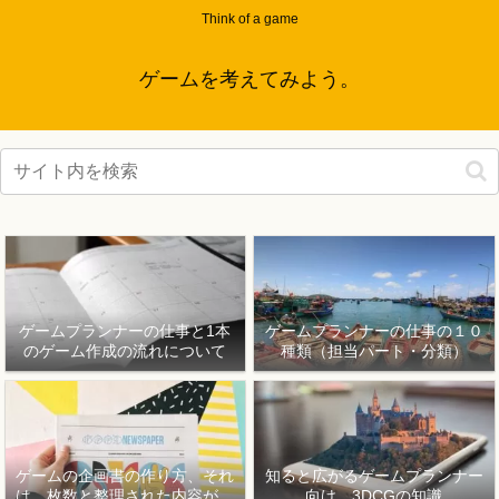
Think of a game
ゲームを考えてみよう。
ゲームプランナーの仕事と1本
ゲームプランナーの仕事の１０
のゲーム作成の流れについて
種類（担当パート・分類）
ゲームの企画書の作り方、それ
知ると広がるゲームプランナー
は、枚数と整理された内容が重
向け、3DCGの知識