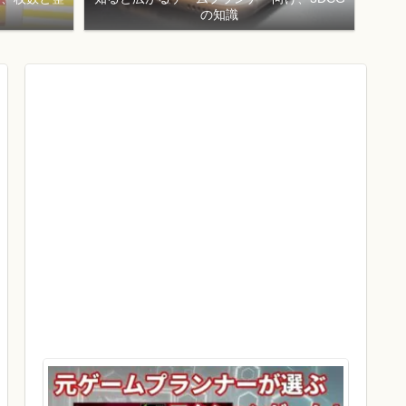
！
の知識