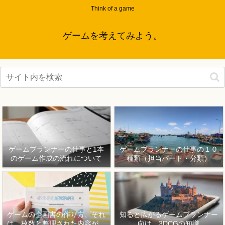
Think of a game
ゲームを考えてみよう。
ゲームプランナーの仕事と1本
ゲームプランナーの仕事の１０
のゲーム作成の流れについて
種類（担当パート・分類）
ゲームの企画書の作り方、それ
知ると広がるゲームプランナー
は、枚数と整理された内容が重
向け、3DCGの知識