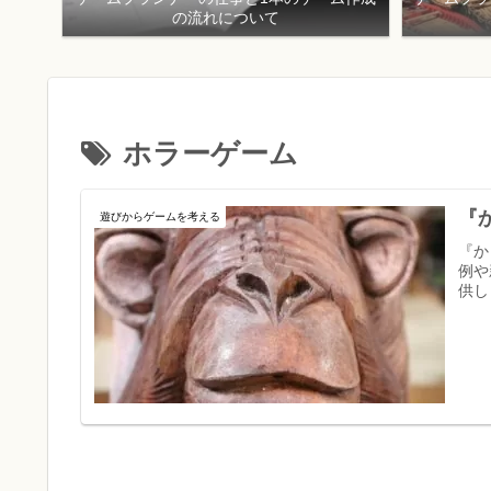
の流れについて
ホラーゲーム
『
遊びからゲームを考える
『か
例や
供し