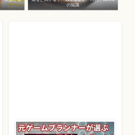
！
の知識