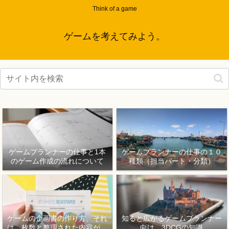
Think of a game
ゲームを考えてみよう。
ゲームプランナーの仕事と1本
ゲームプランナーの仕事の１０
のゲーム作成の流れについて
種類（担当パート・分類）
ゲームの企画書の作り方、それ
知ると広がるゲームプランナー
は、枚数と整理された内容が重
向け、3DCGの知識