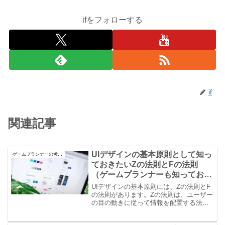
ifをフォローする
if
関連記事
UIデザインの基本原則として知っ
ゲームプランナーの考え方
ておきたいZの法則とFの法則
（ゲームプランナーも知っておこ
う！）
UIデザインの基本原則には、Zの法則とF
の法則があります。Zの法則は、ユーザー
の目の動きに従って情報を配置する法則
で、左上から始まりZ字型に視線を動かし
ます。Fの法則は、ユーザーの目の動きを