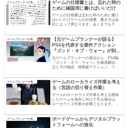
左上から左下に向けて順に視線を動かす
ゲームの仕様書とは、忘れた時の
ゲームプランナーの考え方
パターンを指します。これらの法則を理
ために確認用に書けばいいだけ
解し、デザインに取り入れることで、ユ
ーザーが情報を効果的に受け取りやすく
ゲームの仕様書は忘れた時のために書け
なります。
ばいいだけゲームの仕様書、書き方は会
社によって異なります。あくまでもテン
プレートなだけなので、自分の実現した
い内容を書くことが大事です。人間全部
の事柄を記憶することは難しいです。自
【元ゲームプランナーが語る】
ゲームプランナーの考え方
分の考えていることを資料として残して
PS4を代表する傑作アクション
おくことが大事です。
『ゴッド・オブ・ウォー』が到達
した完成形
元ゲームプランナーの視点から、PS4版
『ゴッド・オブ・ウォー』を徹底解説。
父と子の物語、神業級アクション、ワン
カット演出が生む圧倒的没入感、その完
成度と魅力をわかりやすく語ります。初
プレイにも最適な理由とは。
ゲームのローカライズ作業を考え
ゲームプランナーの考え方
る（言語の切り替え作業）
ゲームのローカライズ作業を考える開発
したゲームを海外に向けて売る場合は、
ローカライズ作業が必要となります。今
回は、そのローカライズ作業についての
話となります。ただ、訳せばいいという
わけではなく、その前段階から注意が必
ボードゲームからデジタルプラッ
ゲームプランナーの考え方
要なので一読してもらえると良いと思い
トフォームへの進化
ます。