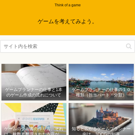
Think of a game
ゲームを考えてみよう。
ゲームプランナーの仕事と1本
ゲームプランナーの仕事の１０
のゲーム作成の流れについて
種類（担当パート・分類）
ゲームの企画書の作り方、それ
知ると広がるゲームプランナー
は、枚数と整理された内容が重
向け、3DCGの知識