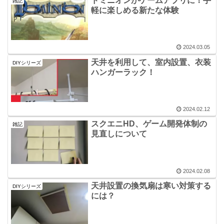
ドミニオンがゲームアプリに！手
雑記
軽に楽しめる新たな体験
2024.03.05
天井を利用して、室内設置、衣装
DIYシリーズ
ハンガーラック！
2024.02.12
スクエニHD、ゲーム開発体制の
雑記
見直しについて
2024.02.08
天井設置の換気扇は寒い対策する
DIYシリーズ
には？