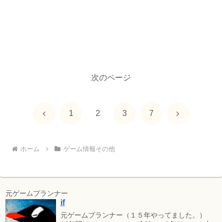
次のページ
前
次
1
2
3
7
へ
へ
ホーム
ゲーム情報その他
元ゲームプランナー
if
元ゲームプランナー（１５年やってました。）