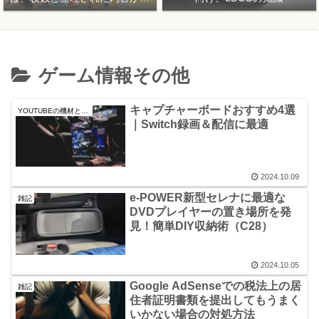
要！
ゲーム情報その他
キャプチャーボードおすすめ4選
YOUTUBEの機材と情報
｜Switch録画＆配信に最適
2024.10.09
e-POWER新型セレナに最適な
雑記
DVDプレイヤーの置き場所を発
見！簡単DIY収納術（C28）
2024.10.05
Google AdSenseでの税法上の居
雑記
住者証明書類を提出してもうまく
いかない場合の対処方法