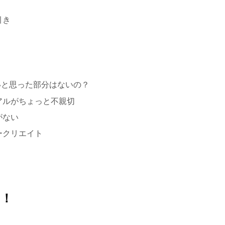
引き
いと思った部分はないの？
アルがちょっと不親切
がない
ークリエイト
い！