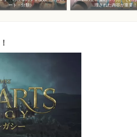
ート・分類）
理された内容が重要
！