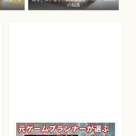
！
の知識