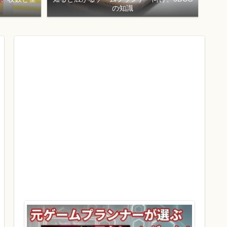
！
の知識