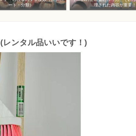
ート・分類）
理された内容が重要
(レンタル品いいです！)